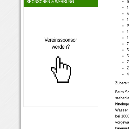
SPONSOREN & WERBUNG
S
1
5
1
P
1
1
7
5
5
Z
Z
4
Zubereit
Beim Sch
stehenla
hineinge
Wasser 
bei 180C
vorgewär
hineinr