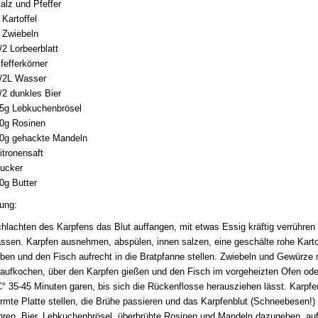
alz und Pfeffer
 Kartoffel
 Zwiebeln
/2 Lorbeerblatt
fefferkörner
/2L Wasser
/2 dunkles Bier
5g Lebkuchenbrösel
0g Rosinen
0g gehackte Mandeln
itronensaft
ucker
0g Butter
ung:
lachten des Karpfens das Blut auffangen, mit etwas Essig kräftig verrühren
ssen. Karpfen ausnehmen, abspülen, innen salzen, eine geschälte rohe Karto
ben und den Fisch aufrecht in die Bratpfanne stellen. Zwiebeln und Gewürze 
aufkochen, über den Karpfen gießen und den Fisch im vorgeheizten Ofen oder
° 35-45 Minuten garen, bis sich die Rückenflosse herausziehen lässt. Karpfe
mte Platte stellen, die Brühe passieren und das Karpfenblut (Schneebesen!)
ühren. Bier, Lebkuchenbrösel, überbrühte Rosinen und Mandeln dazugeben, au