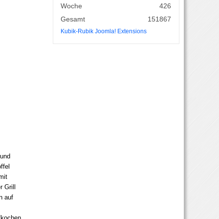
Woche
426
Gesamt
151867
Kubik-Rubik Joomla! Extensions
 und
ffel
mit
 Grill
n auf
fkochen,