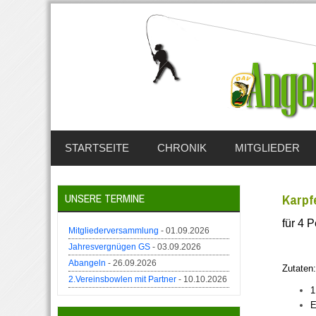
STARTSEITE
CHRONIK
MITGLIEDER
UNSERE TERMINE
Karpf
für 4 
Mitgliederversammlung
- 01.09.2026
Jahresvergnügen GS
- 03.09.2026
Abangeln
- 26.09.2026
Zutaten:
2.Vereinsbowlen mit Partner
- 10.10.2026
1
E