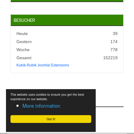
BESUCHER
Heute
39
Gestern
174
Woche
778
Gesamt
152219
Kubik-Rubik Joomla! Extensions
This website uses cookies to ensure you get the best
KONTAKT UND INFOS
experience on our website.
More information
Kontakt
Impressum
Got It!