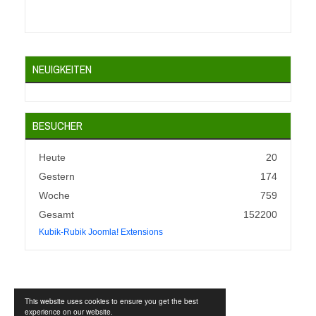
NEUIGKEITEN
BESUCHER
Heute
20
Gestern
174
Woche
759
Gesamt
152200
Kubik-Rubik Joomla! Extensions
This website uses cookies to ensure you get the best
KONTAKT UND INFOS
experience on our website.